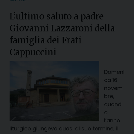
L’ultimo saluto a padre
Giovanni Lazzaroni della
famiglia dei Frati
Cappuccini
Domeni
ca 16
novem
bre,
quand
o
l’anno
liturgico giungeva quasi al suo termine, il