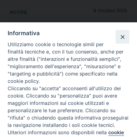
6 Ottobre 2025
NOTIZIE
Dalla DIOCESI DI PISTOIA due proposte
Informativa
dall'ufficio liturgico
Utilizziamo cookie o tecnologie simili per
Un corso di formazione per
finalità tecniche e, con il tuo consenso, anche per
i ministri straordinari
altre finalità ("interazioni e funzionalità semplici",
"miglioramento dell'esperienza", "misurazione" e
dell’Eucarestia e per i
"targeting e pubblicità") come specificato nella
cookie policy.
lettori della Parola di Dio
Cliccando su "accetta" acconsenti all'utilizzo dei
cookie. Cliccando su "personalizza" puoi avere
maggiori informazioni sui cookie utilizzati e
Segnali
personalizzare le tue preferenze. Cliccando su
amo
"rifiuta" o chiudendo questa informativa proseguirai
due
la navigazione installando i soli cookie tecnici.
iniziativ
Ulteriori informazioni sono disponibili nella
cookie
Preferenze Cookie