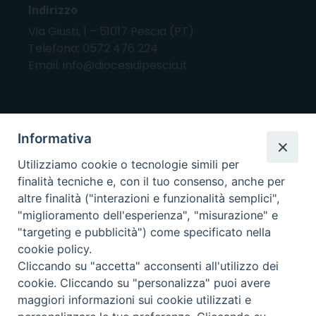
Indirizzo
Via Giusti, 1 – 51017 Pescia (PT)
Telefono: 0572 476 224
Email: info@diocesidipescia.it
ORARI E GIORNI DI APERTURA
Informativa
CANCELLERIA Lunedì, Mercoledì, Venerdì, dalle
Utilizziamo cookie o tecnologie simili per
10.00 alle 12.00
finalità tecniche e, con il tuo consenso, anche per
UFFICI ECONOMATO E AMMINISTRAZIONE Lunedì e
altre finalità ("interazioni e funzionalità semplici",
Mercoledì, dalle 10.00 alle 12.30
"miglioramento dell'esperienza", "misurazione" e
"targeting e pubblicità") come specificato nella
UFFICIO BENI CULTURALI Lunedì, Mercoledì,
cookie policy.
Venerdì, dalle 10.00 alle 12.30
Cliccando su "accetta" acconsenti all'utilizzo dei
cookie. Cliccando su "personalizza" puoi avere
maggiori informazioni sui cookie utilizzati e
i nostri social