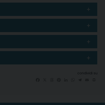
condividi su
Facebook
X
Threads
Pinterest
LinkedIn
WhatsApp
Telegram
Email
Prin