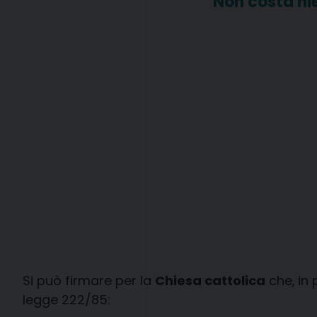
Non costa nie
Si può firmare per la
Chiesa cattolica
che,
in 
legge 222/85: