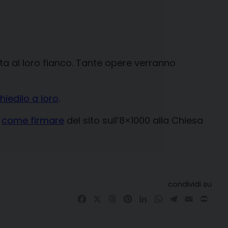
ta al loro fianco. Tante opere verranno
hiedilo a loro
.
e
come firmare
del sito sull’8×1000 alla Chiesa
condividi su
Facebook
X
Threads
Pinterest
LinkedIn
WhatsApp
Telegram
Email
Prin