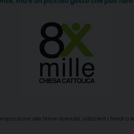
nte, ma è un piccolo gesto che può fare 
proporzione alle firme ricevute, utilizzerà i fondi a 