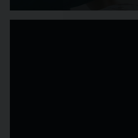
Video
Player