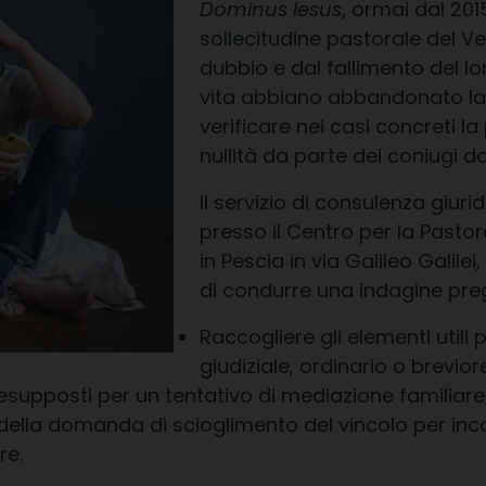
Dominus Iesus
, ormai dal 201
sollecitudine pastorale del Ve
dubbio e dal fallimento del l
vita abbiano abbandonato la p
verificare nei casi concreti la
nullità da parte dei coniugi 
Il servizio di consulenza giur
presso il Centro per la Pastor
in Pescia in via Galileo Galil
di condurre una indagine preg
Raccogliere gli elementi utili
giudiziale, ordinario o brevior
resupposti per un tentativo di mediazione familiare
 della domanda di scioglimento del vincolo per i
re.