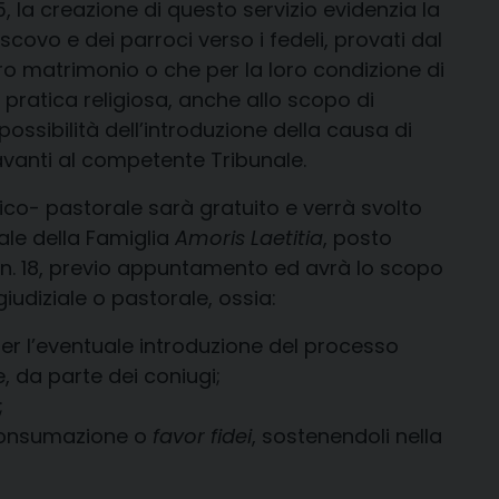
5, la creazione di questo servizio evidenzia la
scovo e dei parroci verso i fedeli, provati dal
oro matrimonio o che per la loro condizione di
ratica religiosa, anche allo scopo di
 possibilità dell’introduzione della causa di
davanti al competente Tribunale.
idico- pastorale sarà gratuito e verrà svolto
ale della Famiglia
Amoris Laetitia
, posto
ei, n. 18, previo appuntamento ed avrà lo scopo
iudiziale o pastorale, ossia:
 per l’eventuale introduzione del processo
e, da parte dei coniugi;
;
nconsumazione o
favor fidei
, sostenendoli nella