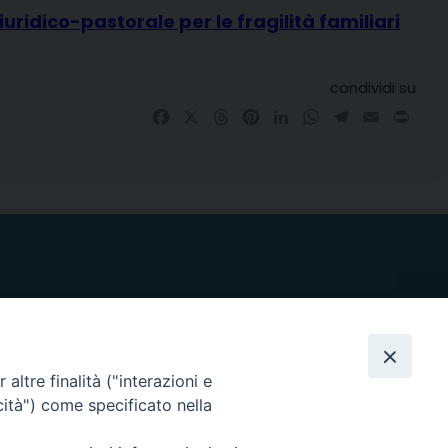
uridico-pastorale per le fragilità familiari
condividi su
Facebook
X
Threads
Pinterest
LinkedIn
WhatsApp
Telegram
Email
Prin
altre finalità ("interazioni e
i nostri social
cità") come specificato nella