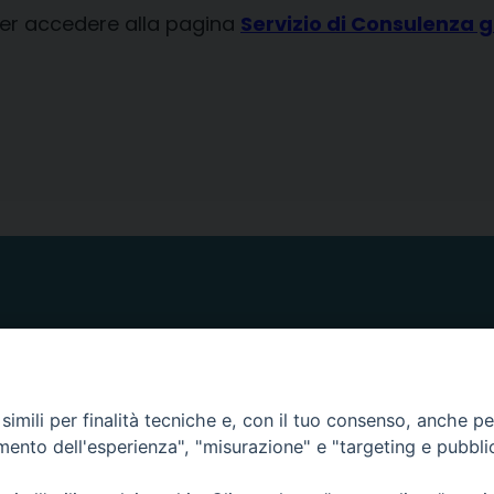
i per accedere alla pagina
Servizio di Consulenza gi
ORARI E GIORNI DI APERTURA
CANCELLERIA Lunedì, Mercoledì, Venerdì, dalle 10.00
imili per finalità tecniche e, con il tuo consenso, anche per 
alle 12.00
amento dell'esperienza", "misurazione" e "targeting e pubbli
UFFICI ECONOMATO E AMMINISTRAZIONE Lunedì e