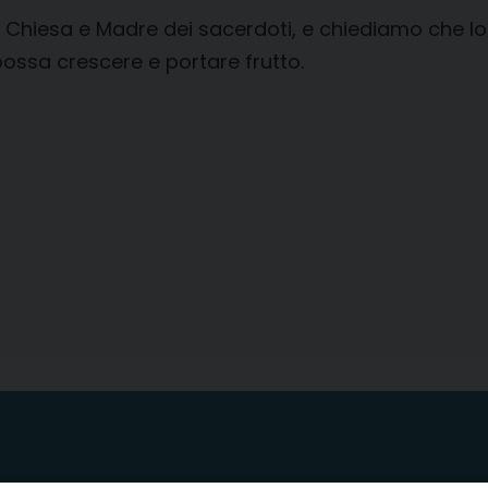
 Chiesa e Madre dei sacerdoti, e chiediamo che lo S
possa crescere e portare frutto.