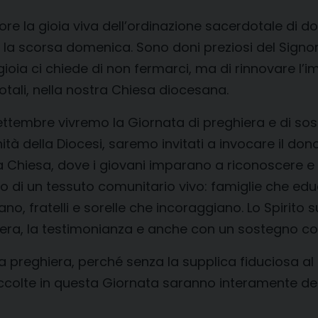
ore la gioia viva dell’ordinazione sacerdotale di d
la scorsa domenica. Sono doni preziosi del Signore
gioia ci chiede di non fermarci, ma di rinnovare l’
dotali, nella nostra Chiesa diocesana.
ettembre vivremo la Giornata di preghiera e di s
tà della Diocesi, saremo invitati a invocare il do
a Chiesa, dove i giovani imparano a riconoscere e 
tto di un tessuto comunitario vivo: famiglie che e
, fratelli e sorelle che incoraggiano. Lo Spirito 
iera, la testimonianza e anche con un sostegno co
a preghiera, perché senza la supplica fiduciosa a
raccolte in questa Giornata saranno interamente de