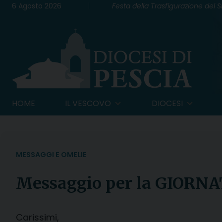
Skip
6 Agosto 2026
Festa della Trasfigurazione del 
to
content
HOME
IL VESCOVO
DIOCESI
MESSAGGI E OMELIE
Messaggio per la GIORNA
Carissimi,