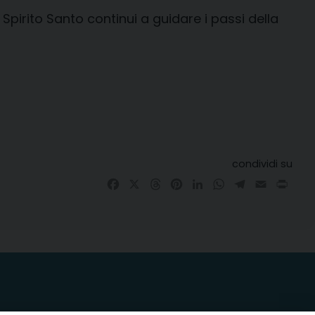
pirito Santo continui a guidare i passi della
condividi su
Facebook
X
Threads
Pinterest
LinkedIn
WhatsApp
Telegram
Email
Prin