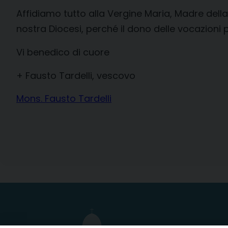
Affidiamo tutto alla Vergine Maria, Madre della
nostra Diocesi, perché il dono delle vocazioni 
Vi benedico di cuore
+ Fausto Tardelli, vescovo
Mons. Fausto Tardelli