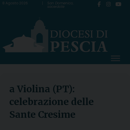
Skip
8 Agosto 2026
San Domenico,
sacerdote
to
content
a Violina (PT):
celebrazione delle
Sante Cresime