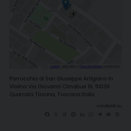
Leaflet
| Map data ©
OpenStreetMap
contributors
Parrocchia di San Giuseppe Artigiano In
Violina Via Giovanni Cimabue 19, 51039
Quarrata Tizzana, Toscana Italia
condividi su
Facebook
X
Threads
Pinterest
LinkedIn
WhatsApp
Telegram
Email
Prin