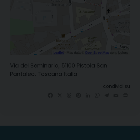
Leaflet
| Map data ©
OpenStreetMap
contributors
Via del Seminario, 51100 Pistoia San
Pantaleo, Toscana Italia
condividi su
Facebook
X
Threads
Pinterest
LinkedIn
WhatsApp
Telegram
Email
Prin