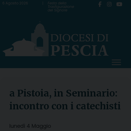
Skip
6 Agosto 2026
Festa della
Trasfigurazione
del Signore
to
content
a Pistoia, in Seminario:
incontro con i catechisti
lunedì
4
Maggio