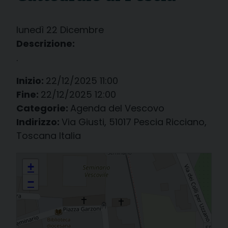
lunedì
22
Dicembre
Descrizione:
.
Inizio:
22/12/2025 11:00
Fine:
22/12/2025 12:00
Categorie:
Agenda del Vescovo
Indirizzo:
Via Giusti, 51017 Pescia Ricciano,
Toscana Italia
a Pescia, in Vescovado: incontro natalizio con il Capitolo della
+
Cattedrale di Pescia
−