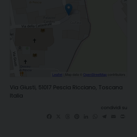
Leaflet
| Map data ©
OpenStreetMap
contributors
Via Giusti, 51017 Pescia Ricciano, Toscana
Italia
condividi su
Facebook
X
Threads
Pinterest
LinkedIn
WhatsApp
Telegram
Email
Prin