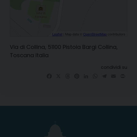
Leaflet
| Map data ©
OpenStreetMap
contributors
Via di Collina, 51100 Pistoia Bargi Collina,
Toscana Italia
condividi su
Facebook
X
Threads
Pinterest
LinkedIn
WhatsApp
Telegram
Email
Prin