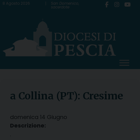
Skip
8 Agosto 2026
San Domenico,
sacerdote
to
content
a Collina (PT): Cresime
domenica
14
Giugno
Descrizione:
.