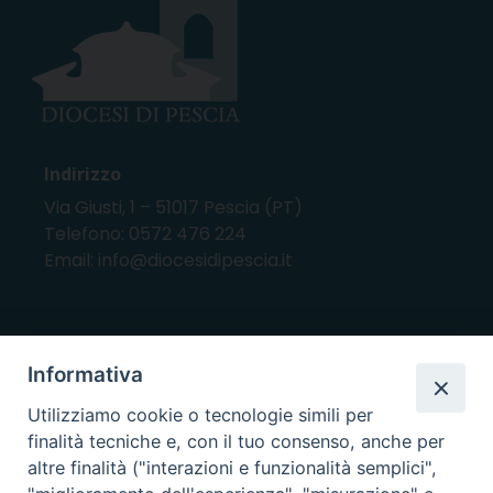
Indirizzo
Via Giusti, 1 – 51017 Pescia (PT)
Telefono: 0572 476 224
Email: info@diocesidipescia.it
ORARI E GIORNI DI APERTURA
Informativa
CANCELLERIA Lunedì, Mercoledì, Venerdì, dalle
Utilizziamo cookie o tecnologie simili per
10.00 alle 12.00
finalità tecniche e, con il tuo consenso, anche per
UFFICI ECONOMATO E AMMINISTRAZIONE Lunedì e
altre finalità ("interazioni e funzionalità semplici",