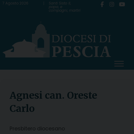
Skip
7 Agosto 2026
Santi Sisto II,
papa, e
compagni, martiri
to
content
Agnesi can. Oreste
Carlo
Presbitero diocesano