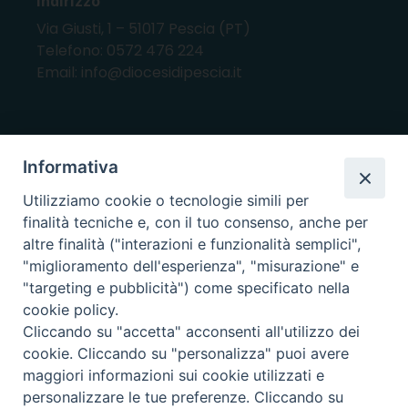
Indirizzo
Via Giusti, 1 – 51017 Pescia (PT)
Telefono: 0572 476 224
Email: info@diocesidipescia.it
ORARI E GIORNI DI APERTURA
Informativa
CANCELLERIA Lunedì, Mercoledì, Venerdì, dalle
Utilizziamo cookie o tecnologie simili per
10.00 alle 12.00
finalità tecniche e, con il tuo consenso, anche per
UFFICI ECONOMATO E AMMINISTRAZIONE Lunedì e
altre finalità ("interazioni e funzionalità semplici",
Mercoledì, dalle 10.00 alle 12.30
"miglioramento dell'esperienza", "misurazione" e
"targeting e pubblicità") come specificato nella
UFFICIO BENI CULTURALI Lunedì, Mercoledì,
cookie policy.
Venerdì, dalle 10.00 alle 12.30
Cliccando su "accetta" acconsenti all'utilizzo dei
cookie. Cliccando su "personalizza" puoi avere
maggiori informazioni sui cookie utilizzati e
i nostri social
personalizzare le tue preferenze. Cliccando su