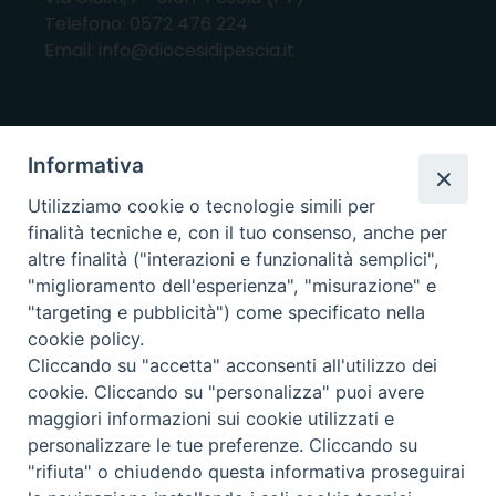
Telefono: 0572 476 224
Email: info@diocesidipescia.it
ORARI E GIORNI DI APERTURA
Informativa
CANCELLERIA Lunedì, Mercoledì, Venerdì, dalle
Utilizziamo cookie o tecnologie simili per
10.00 alle 12.00
finalità tecniche e, con il tuo consenso, anche per
UFFICI ECONOMATO E AMMINISTRAZIONE Lunedì e
altre finalità ("interazioni e funzionalità semplici",
Mercoledì, dalle 10.00 alle 12.30
"miglioramento dell'esperienza", "misurazione" e
"targeting e pubblicità") come specificato nella
UFFICIO BENI CULTURALI Lunedì, Mercoledì,
cookie policy.
Venerdì, dalle 10.00 alle 12.30
Cliccando su "accetta" acconsenti all'utilizzo dei
cookie. Cliccando su "personalizza" puoi avere
maggiori informazioni sui cookie utilizzati e
i nostri social
personalizzare le tue preferenze. Cliccando su
"rifiuta" o chiudendo questa informativa proseguirai