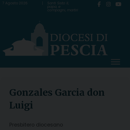
Skip
7 Agosto 2026
Santi Sisto II,
papa, e
compagni, martiri
to
content
Gonzales Garcia don
Luigi
Presbitero diocesano