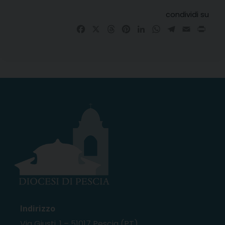
condividi su
Facebook
X
Threads
Pinterest
LinkedIn
WhatsApp
Telegram
Email
Prin
Indirizzo
Via Giusti, 1 – 51017 Pescia (PT)