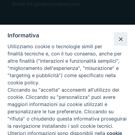
Email: info@diocesidipescia.it
ORARI E GIORNI DI APERTURA
Informativa
CANCELLERIA Lunedì, Mercoledì, Venerdì, dalle
Utilizziamo cookie o tecnologie simili per
10.00 alle 12.00
finalità tecniche e, con il tuo consenso, anche per
UFFICI ECONOMATO E AMMINISTRAZIONE Lunedì e
altre finalità ("interazioni e funzionalità semplici",
Mercoledì, dalle 10.00 alle 12.30
"miglioramento dell'esperienza", "misurazione" e
"targeting e pubblicità") come specificato nella
UFFICIO BENI CULTURALI Lunedì, Mercoledì,
cookie policy.
Venerdì, dalle 10.00 alle 12.30
Cliccando su "accetta" acconsenti all'utilizzo dei
cookie. Cliccando su "personalizza" puoi avere
maggiori informazioni sui cookie utilizzati e
i nostri social
personalizzare le tue preferenze. Cliccando su
"rifiuta" o chiudendo questa informativa proseguirai
la navigazione installando i soli cookie tecnici.
Copyright © 2025, Diocesi di Pescia
Ulteriori informazioni sono disponibili nella
cookie
Preferenze Cookie