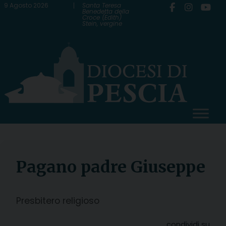
Skip
9 Agosto 2026
Santa Teresa
Benedetta della
Croce (Edith)
to
Stein, vergine
content
Pagano padre Giuseppe
Presbitero religioso
condividi su