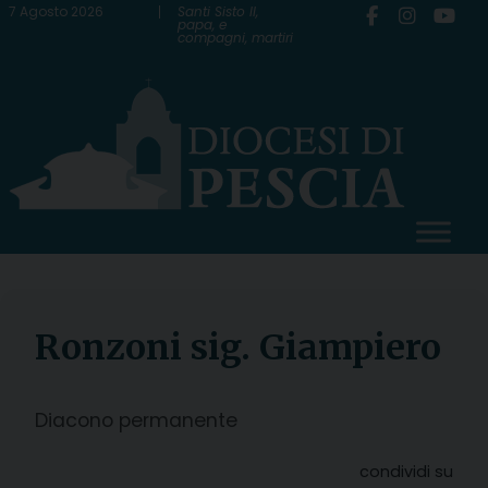
Skip
7 Agosto 2026
Santi Sisto II,
papa, e
compagni, martiri
to
content
Ronzoni sig. Giampiero
Diacono permanente
condividi su