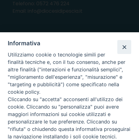
Telefono: 0572 476 224
Email: info@diocesidipescia.it
ORARI E GIORNI DI APERTURA
Informativa
CANCELLERIA Lunedì, Mercoledì, Venerdì, dalle
Utilizziamo cookie o tecnologie simili per
10.00 alle 12.00
finalità tecniche e, con il tuo consenso, anche per
UFFICI ECONOMATO E AMMINISTRAZIONE Lunedì e
altre finalità ("interazioni e funzionalità semplici",
Mercoledì, dalle 10.00 alle 12.30
"miglioramento dell'esperienza", "misurazione" e
"targeting e pubblicità") come specificato nella
UFFICIO BENI CULTURALI Lunedì, Mercoledì,
cookie policy.
Venerdì, dalle 10.00 alle 12.30
Cliccando su "accetta" acconsenti all'utilizzo dei
cookie. Cliccando su "personalizza" puoi avere
maggiori informazioni sui cookie utilizzati e
i nostri social
personalizzare le tue preferenze. Cliccando su
"rifiuta" o chiudendo questa informativa proseguirai
la navigazione installando i soli cookie tecnici.