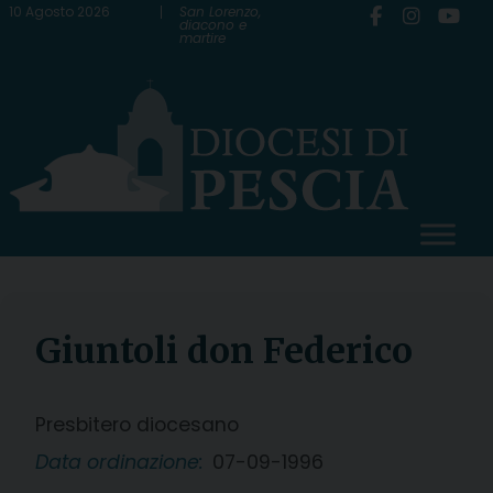
Skip
10 Agosto 2026
San Lorenzo,
diacono e
martire
to
content
Giuntoli don Federico
Presbitero diocesano
Data ordinazione:
07-09-1996