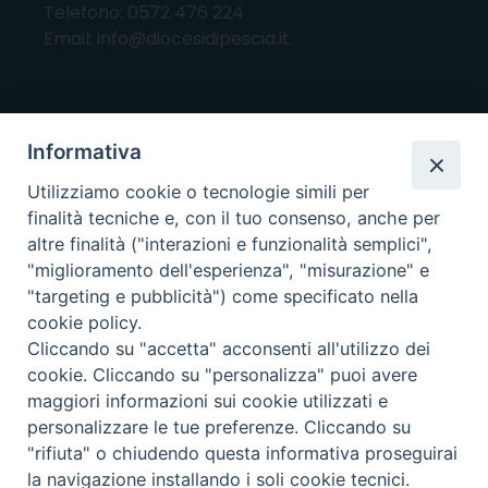
Telefono: 0572 476 224
Email: info@diocesidipescia.it
ORARI E GIORNI DI APERTURA
Informativa
CANCELLERIA Lunedì, Mercoledì, Venerdì, dalle
Utilizziamo cookie o tecnologie simili per
10.00 alle 12.00
finalità tecniche e, con il tuo consenso, anche per
UFFICI ECONOMATO E AMMINISTRAZIONE Lunedì e
altre finalità ("interazioni e funzionalità semplici",
Mercoledì, dalle 10.00 alle 12.30
"miglioramento dell'esperienza", "misurazione" e
"targeting e pubblicità") come specificato nella
UFFICIO BENI CULTURALI Lunedì, Mercoledì,
cookie policy.
Venerdì, dalle 10.00 alle 12.30
Cliccando su "accetta" acconsenti all'utilizzo dei
cookie. Cliccando su "personalizza" puoi avere
maggiori informazioni sui cookie utilizzati e
i nostri social
personalizzare le tue preferenze. Cliccando su
"rifiuta" o chiudendo questa informativa proseguirai
la navigazione installando i soli cookie tecnici.