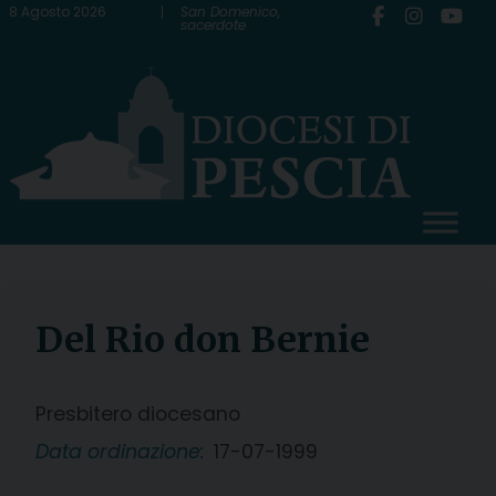
Skip
8 Agosto 2026
San Domenico,
sacerdote
to
content
Del Rio don Bernie
Presbitero diocesano
Data ordinazione:
17-07-1999