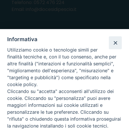
Telefono: 0572 476 224
Email: info@diocesidipescia.it
ORARI E GIORNI DI APERTURA
Informativa
CANCELLERIA Lunedì, Mercoledì, Venerdì, dalle
Utilizziamo cookie o tecnologie simili per
10.00 alle 12.00
finalità tecniche e, con il tuo consenso, anche per
UFFICI ECONOMATO E AMMINISTRAZIONE Lunedì e
altre finalità ("interazioni e funzionalità semplici",
Mercoledì, dalle 10.00 alle 12.30
"miglioramento dell'esperienza", "misurazione" e
"targeting e pubblicità") come specificato nella
UFFICIO BENI CULTURALI Lunedì, Mercoledì,
cookie policy.
Venerdì, dalle 10.00 alle 12.30
Cliccando su "accetta" acconsenti all'utilizzo dei
cookie. Cliccando su "personalizza" puoi avere
maggiori informazioni sui cookie utilizzati e
i nostri social
personalizzare le tue preferenze. Cliccando su
"rifiuta" o chiudendo questa informativa proseguirai
la navigazione installando i soli cookie tecnici.