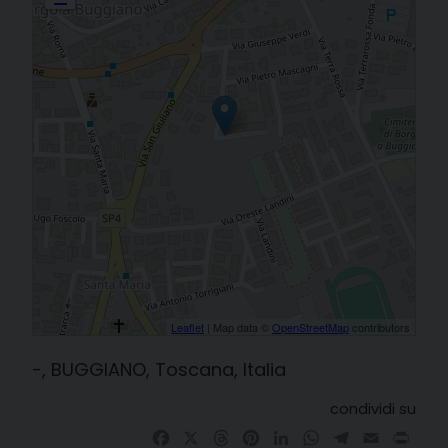
Leaflet
| Map data ©
OpenStreetMap
contributors
-, BUGGIANO, Toscana, Italia
condividi su
Facebook
X
Threads
Pinterest
LinkedIn
WhatsApp
Telegram
Email
Prin