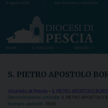
Skip
8 Agosto 2026
San Domenico, sacerdote
to
content
HOME
IL VESCOVO
DIOCESI
S. PIETRO APOSTOLO BO
Vicariato di Pescia
»
S. PIETRO APOSTOLO BOR
Denominazione ufficiale:
S. PIETRO APOSTOLO
3645