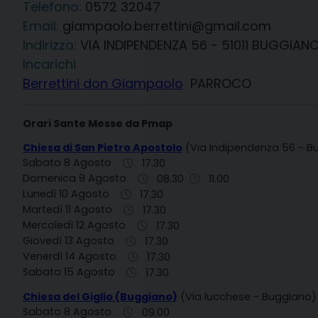
Telefono:
0572 32047
Email:
giampaolo.berrettini@gmail.com
Indirizzo:
VIA INDIPENDENZA 56 - 51011 BUGGIANO
Incarichi
Berrettini don Giampaolo
PARROCO
Orari Sante Messe da Pmap
Chiesa di San Pietro Apostolo
(Via Indipendenza 56 - B
Sabato 8 Agosto
17.30
Domenica 9 Agosto
08.30
11.00
Lunedì 10 Agosto
17.30
Martedì 11 Agosto
17.30
Mercoledì 12 Agosto
17.30
Giovedì 13 Agosto
17.30
Venerdì 14 Agosto
17.30
Sabato 15 Agosto
17.30
Chiesa del Giglio (Buggiano)
(Via lucchese - Buggiano)
Sabato 8 Agosto
09.00