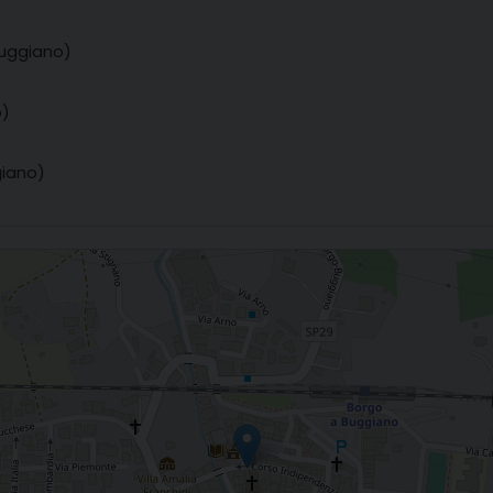
Buggiano)
o)
giano)