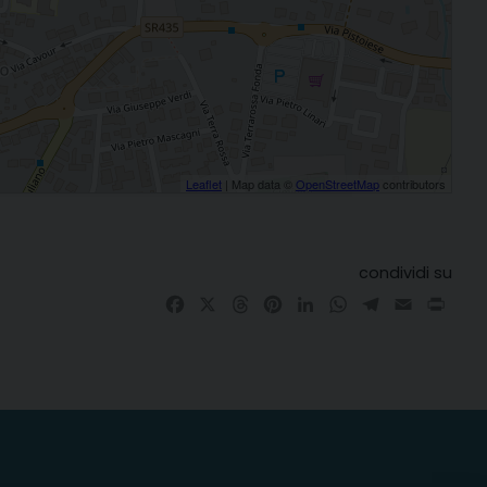
Leaflet
| Map data ©
OpenStreetMap
contributors
condividi su
Facebook
X
Threads
Pinterest
LinkedIn
WhatsApp
Telegram
Email
Prin