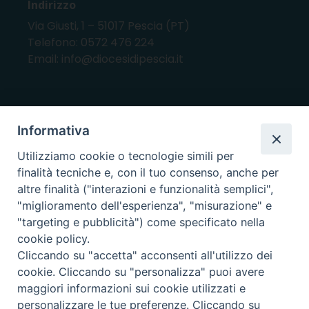
Indirizzo
Via Giusti, 1 – 51017 Pescia (PT)
Telefono: 0572 476 224
Email: info@diocesidipescia.it
ORARI E GIORNI DI APERTURA
Informativa
CANCELLERIA Lunedì, Mercoledì, Venerdì, dalle
Utilizziamo cookie o tecnologie simili per
10.00 alle 12.00
finalità tecniche e, con il tuo consenso, anche per
UFFICI ECONOMATO E AMMINISTRAZIONE Lunedì e
altre finalità ("interazioni e funzionalità semplici",
Mercoledì, dalle 10.00 alle 12.30
"miglioramento dell'esperienza", "misurazione" e
"targeting e pubblicità") come specificato nella
UFFICIO BENI CULTURALI Lunedì, Mercoledì,
cookie policy.
Venerdì, dalle 10.00 alle 12.30
Cliccando su "accetta" acconsenti all'utilizzo dei
cookie. Cliccando su "personalizza" puoi avere
maggiori informazioni sui cookie utilizzati e
i nostri social
personalizzare le tue preferenze. Cliccando su