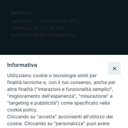
Indirizzo
Via Giusti, 1 – 51017 Pescia (PT)
Telefono: 0572 476 224
Email: info@diocesidipescia.it
ORARI E GIORNI DI APERTURA
Informativa
CANCELLERIA Lunedì, Mercoledì, Venerdì, dalle
Utilizziamo cookie o tecnologie simili per
10.00 alle 12.00
finalità tecniche e, con il tuo consenso, anche per
UFFICI ECONOMATO E AMMINISTRAZIONE Lunedì e
altre finalità ("interazioni e funzionalità semplici",
Mercoledì, dalle 10.00 alle 12.30
"miglioramento dell'esperienza", "misurazione" e
"targeting e pubblicità") come specificato nella
UFFICIO BENI CULTURALI Lunedì, Mercoledì,
cookie policy.
Venerdì, dalle 10.00 alle 12.30
Cliccando su "accetta" acconsenti all'utilizzo dei
cookie. Cliccando su "personalizza" puoi avere