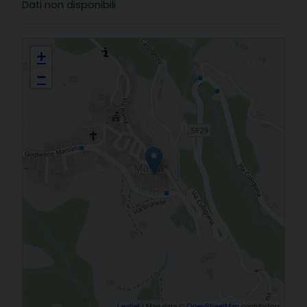
Dati non disponibili
S. MARIA ASSUNTA MASSA E COZZILE Massa
+
−
Leaflet
| Map data ©
OpenStreetMap
contributors