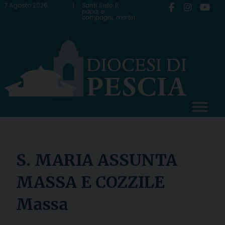
Skip
7 Agosto 2026
Santi Sisto II,
papa, e
compagni, martiri
to
content
S. MARIA ASSUNTA
MASSA E COZZILE
Massa