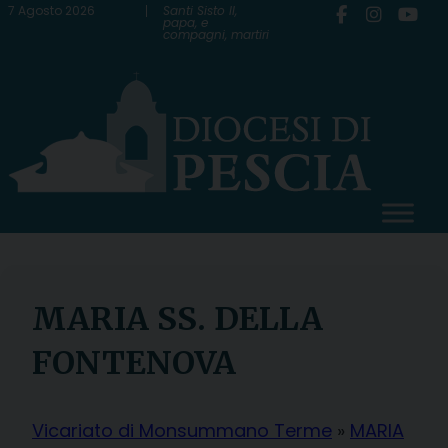
Skip
7 Agosto 2026
Santi Sisto II,
papa, e
compagni, martiri
to
content
MARIA SS. DELLA
FONTENOVA
Vicariato di Monsummano Terme
»
MARIA