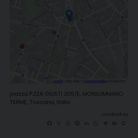
Leaflet
| Map data ©
OpenStreetMap
contributors
piazza P.ZZA GIUSTI 305/E, MONSUMMANO
TERME, Toscana, Italia
condividi su
Facebook
X
Threads
Pinterest
LinkedIn
WhatsApp
Telegram
Email
Prin