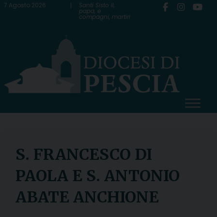
Skip
7 Agosto 2026
Santi Sisto II,
papa, e
compagni, martiri
to
content
S. FRANCESCO DI
PAOLA E S. ANTONIO
ABATE ANCHIONE