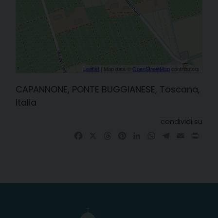
Leaflet
| Map data ©
OpenStreetMap
contributors
CAPANNONE, PONTE BUGGIANESE, Toscana,
Italia
condividi su
Facebook
X
Threads
Pinterest
LinkedIn
WhatsApp
Telegram
Email
Prin