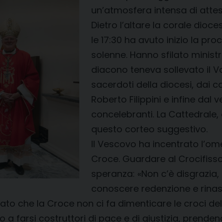
un’atmosfera intensa di atte
Dietro l’altare la corale dioc
le 17:30 ha avuto inizio la pr
solenne. Hanno sfilato ministr
diacono teneva sollevato il V
sacerdoti della diocesi, dai c
Roberto Filippini e infine dal
concelebranti. La Cattedrale
questo corteo suggestivo.
Il Vescovo ha incentrato l’ome
Croce. Guardare al Crocifisso
speranza: «Non c’è disgrazi
conoscere redenzione e rinasc
to che la Croce non ci fa dimenticare le croci della s
lo a farsi costruttori di pace e di giustizia, prende