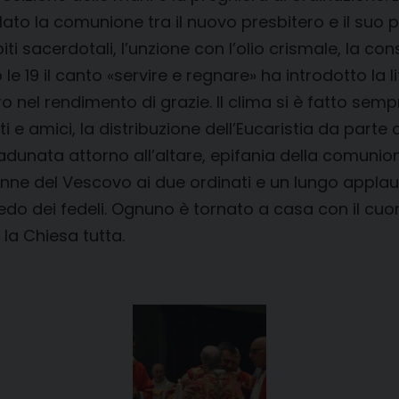
o la comunione tra il nuovo presbitero e il suo pr
i abiti sacerdotali, l’unzione con l’olio crismale, la
le 19 il canto «servire e regnare» ha introdotto la 
ro nel rendimento di grazie. Il clima si è fatto semp
amici, la distribuzione dell’Eucaristia da parte di 
dunata attorno all’altare, epifania della comunione
enne del Vescovo ai due ordinati e un lungo applau
 dei fedeli. Ognuno è tornato a casa con il cuore
 la Chiesa tutta.