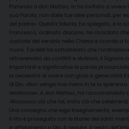
Parlando a don Matteo, lo ha invitato a vivere il
sua Parola, non dalle tue idee personali, per 
del padre». Questa fiducia, ha spiegato, è la so
Francesco, ordinato diacono, ha ricordato ch
custode del servizio nella Chiesa e ricorda a tu
mons. Tardelli ha sottolineato che l’ordinazio
attraversato da conflitti e divisioni, il Signo
Importanti e significative le parole pronunciat
la necessità di vivere con gioia e generosità il
di Dio. «Non venga mai meno in te la speranza 
testimone». A don Matteo, ha raccomandato di 
«Riconosci ciò che fai, imita ciò che celebrera
Una consegna che lega insegnamento, esempio 
Il rito è proseguito con le litanie dei santi: m
e affidamento a Dio. A seguire, il gesto dell’im