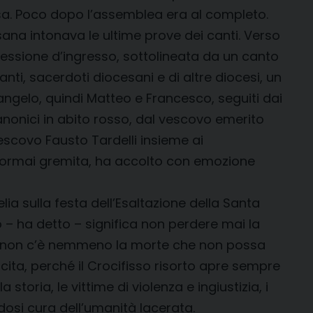
sa. Poco dopo l’assemblea era al completo.
esana intonava le ultime prove dei canti. Verso
ocessione d’ingresso, sottolineata da un canto
anti, sacerdoti diocesani e di altre diocesi, un
angelo, quindi Matteo e Francesco, seguiti dai
anonici in abito rosso, dal vescovo emerito
 vescovo Fausto Tardelli insieme ai
, ormai gremita, ha accolto con emozione
lia sulla festa dell’Esaltazione della Santa
 – ha detto – significa non perdere mai la
a, non c’è nemmeno la morte che non possa
ita, perché il Crocifisso risorto apre sempre
toria, le vittime di violenza e ingiustizia, i
ndosi cura dell’umanità lacerata.