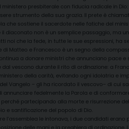
 ministero presbiterale con fiducia radicale in Dio: «
essere strumento della sua grazia. Il prete è chiam
la che sostiene il sacerdote nelle fatiche del minis
e il diaconato non è un semplice passaggio, ma u
tti noi che la fede, in tutte le sue espressioni, ha 
ne di Matteo e Francesco è un segno della compass
re continua a donare ministri che annunciano pace e
e dal vescono durante il rito di ordinazione: a Fran
 ministero della carità, evitando ogni idolatria e 
del Vangelo – gli ha ricordato il vescovo– di cui s
annunciare fedelmente la Parola e di conformare l
i, perché partecipando alla morte e risurrezione de
e santificazione del popolo di Dio.
entre l’assemblea le intonava, i due candidati erano
posizione delle mani e la preghiera di ordinazione. 