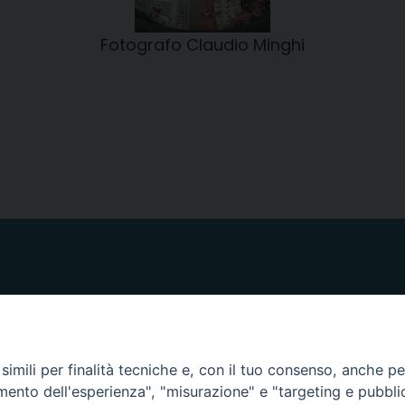
Fotografo Claudio Minghi
ORARI E GIORNI DI APERTURA
CANCELLERIA Lunedì, Mercoledì, Venerdì, dalle 10.00
imili per finalità tecniche e, con il tuo consenso, anche per 
alle 12.00
amento dell'esperienza", "misurazione" e "targeting e pubbli