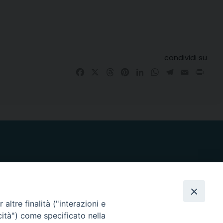
condividi su
Facebook
X
Threads
Pinterest
LinkedIn
WhatsApp
Telegram
Email
Prin
altre finalità ("interazioni e
i nostri social
cità") come specificato nella