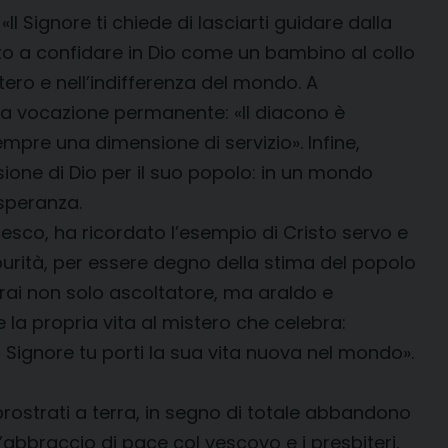
Il Signore ti chiede di lasciarti guidare dalla
ato a confidare in Dio come un bambino al collo
tero e nell’indifferenza del mondo. A
na vocazione permanente: «Il diacono è
sempre una dimensione di servizio». Infine,
ione di Dio per il suo popolo: in un mondo
 speranza.
cesco, ha ricordato l’esempio di Cristo servo e
impurità, per essere degno della stima del popolo
arai non solo ascoltatore, ma araldo e
a propria vita al mistero che celebra:
l Signore tu porti la sua vita nuova nel mondo».
 prostrati a terra, in segno di totale abbandono
L’abbraccio di pace col vescovo e i presbiteri,