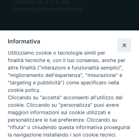
Telefono: 0572 476 224
Email: info@diocesidipescia.it
ORARI E GIORNI DI APERTURA
Informativa
CANCELLERIA Lunedì, Mercoledì, Venerdì, dalle
Utilizziamo cookie o tecnologie simili per
10.00 alle 12.00
finalità tecniche e, con il tuo consenso, anche per
UFFICI ECONOMATO E AMMINISTRAZIONE Lunedì e
altre finalità ("interazioni e funzionalità semplici",
Mercoledì, dalle 10.00 alle 12.30
"miglioramento dell'esperienza", "misurazione" e
"targeting e pubblicità") come specificato nella
UFFICIO BENI CULTURALI Lunedì, Mercoledì,
cookie policy.
Venerdì, dalle 10.00 alle 12.30
Cliccando su "accetta" acconsenti all'utilizzo dei
cookie. Cliccando su "personalizza" puoi avere
maggiori informazioni sui cookie utilizzati e
i nostri social
personalizzare le tue preferenze. Cliccando su
"rifiuta" o chiudendo questa informativa proseguirai
la navigazione installando i soli cookie tecnici.
Copyright © 2025, Diocesi di Pescia