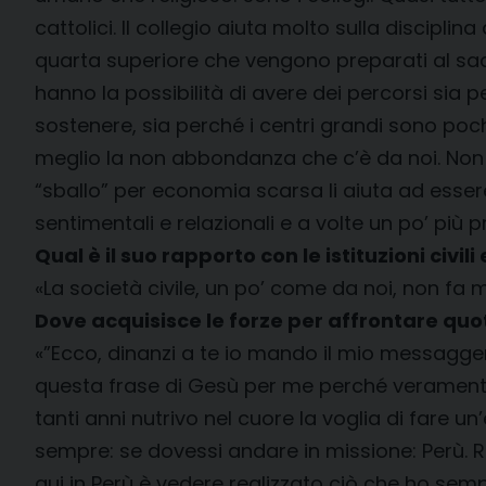
cattolici. Il collegio aiuta molto sulla disciplin
quarta superiore che vengono preparati al sac
hanno la possibilità di avere dei percorsi si
sostenere, sia perché i centri grandi sono pochi
meglio la non abbondanza che c’è da noi. Non
“sballo” per economia scarsa li aiuta ad esse
sentimentali e relazionali e a volte un po’ più 
Qual è il suo rapporto con le istituzioni civili
«La società civile, un po’ come da noi, non fa 
Dove acquisisce le forze per affrontare qu
«”Ecco, dinanzi a te io mando il mio messaggero, 
questa frase di Gesù per me perché veramente,
tanti anni nutrivo nel cuore la voglia di fare u
sempre: se dovessi andare in missione: Perù. R
qui in Perù è vedere realizzato ciò che ho sem