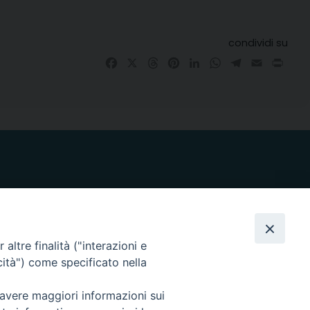
condividi su
Facebook
X
Threads
Pinterest
LinkedIn
WhatsApp
Telegram
Email
Prin
altre finalità ("interazioni e
i nostri social
cità") come specificato nella
 avere maggiori informazioni sui