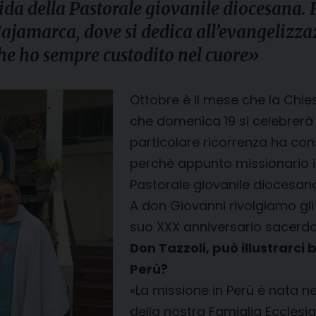
ida della Pastorale giovanile diocesana. 
ajamarca, dove si dedica all’evangelizzaz
che ho sempre custodito nel cuore»
Ottobre è il mese che la Chies
che domenica 19 si celebrerà 
particolare ricorrenza ha con
perchè appunto missionario in 
Pastorale giovanile diocesano
A don Giovanni rivolgiamo gli 
suo XXX anniversario sacerdo
Don Tazzoli, può illustrarci
Perù?
«La missione in Perù è nata ne
della nostra Famiglia Ecclesi