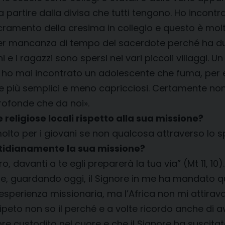
a a partire dalla divisa che tutti tengono. Ho incontr
ramento della cresima in collegio e questo è molto
a per mancanza di tempo del sacerdote perché ha 
 e i ragazzi sono spersi nei vari piccoli villaggi. U
 ho mai incontrato un adolescente che fuma, per 
re più semplici e meno capricciosi. Certamente no
profonde che da noi».
 e religiose locali rispetto alla sua missione?
molto per i giovani se non qualcosa attraverso lo s
otidianamente la sua missione?
davanti a te egli preparerà la tua via” (Mt 11, 10).
 guardando oggi, il Signore in me ha mandato qual
n’esperienza missionaria, ma l’Africa non mi attirav
ipeto non so il perché e a volte ricordo anche di 
pre custodito nel cuore e che il Signore ha suscit