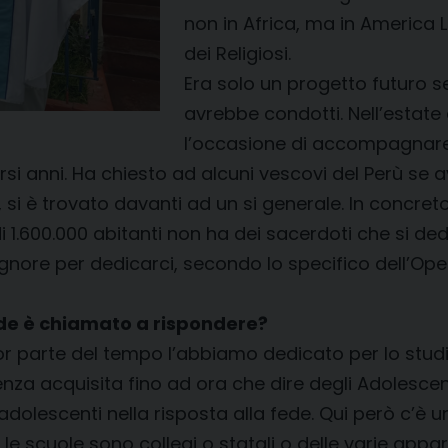
non in Africa, ma in America
dei Religiosi.
Era solo un progetto futuro s
avrebbe condotti. Nell’estate
l’occasione di accompagnare
si anni. Ha chiesto ad alcuni vescovi del Perù se 
, si è trovato davanti ad un si generale. In concr
i 1.600.000 abitanti non ha dei sacerdoti che si de
 Signore per dedicarci, secondo lo specifico dell’O
ide è chiamato a rispondere?
r parte del tempo l’abbiamo dedicato per lo studi
ienza acquisita fino ad ora che dire degli Adolesce
dolescenti nella risposta alla fede. Qui però c’è un
e le scuole sono collegi o statali o delle varie app