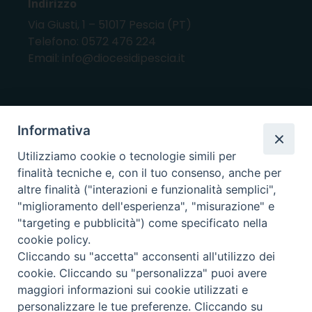
Indirizzo
Via Giusti, 1 – 51017 Pescia (PT)
Telefono: 0572 476 224
Email: info@diocesidipescia.it
ORARI E GIORNI DI APERTURA
Informativa
CANCELLERIA Lunedì, Mercoledì, Venerdì, dalle
Utilizziamo cookie o tecnologie simili per
10.00 alle 12.00
finalità tecniche e, con il tuo consenso, anche per
UFFICI ECONOMATO E AMMINISTRAZIONE Lunedì e
altre finalità ("interazioni e funzionalità semplici",
Mercoledì, dalle 10.00 alle 12.30
"miglioramento dell'esperienza", "misurazione" e
"targeting e pubblicità") come specificato nella
UFFICIO BENI CULTURALI Lunedì, Mercoledì,
cookie policy.
Venerdì, dalle 10.00 alle 12.30
Cliccando su "accetta" acconsenti all'utilizzo dei
cookie. Cliccando su "personalizza" puoi avere
maggiori informazioni sui cookie utilizzati e
i nostri social
personalizzare le tue preferenze. Cliccando su