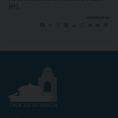
(PT).
condividi su
Facebook
X
Threads
Pinterest
LinkedIn
WhatsApp
Telegram
Email
Prin