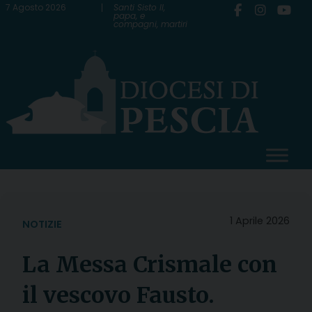
Skip
7 Agosto 2026
Santi Sisto II,
papa, e
compagni, martiri
to
content
1 Aprile 2026
NOTIZIE
La Messa Crismale con
il vescovo Fausto.