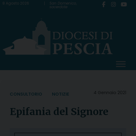
Skip
8 Agosto 2026
San Domenico,
sacerdote
to
content
4 Gennaio 2021
CONSULTORIO
NOTIZIE
Epifania del Signore