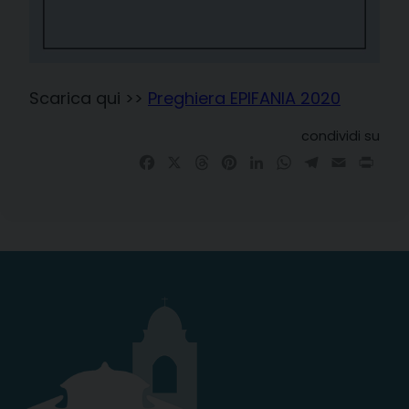
Scarica qui >>
Preghiera EPIFANIA 2020
condividi su
Facebook
X
Threads
Pinterest
LinkedIn
WhatsApp
Telegram
Email
Prin