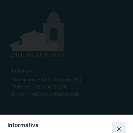
Indirizzo
Via Giusti, 1 – 51017 Pescia (PT)
Telefono: 0572 476 224
Email: info@diocesidipescia.it
ORARI E GIORNI DI APERTURA
Informativa
CANCELLERIA Lunedì, Mercoledì, Venerdì, dalle