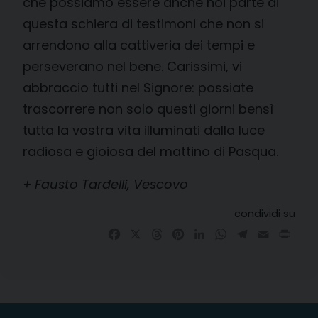
che possiamo essere anche noi parte di
questa schiera di testimoni che non si
arrendono alla cattiveria dei tempi e
perseverano nel bene. Carissimi, vi
abbraccio tutti nel Signore: possiate
trascorrere non solo questi giorni bensì
tutta la vostra vita illuminati dalla luce
radiosa e gioiosa del mattino di Pasqua.
+ Fausto Tardelli, Vescovo
condividi su
Facebook
X
Threads
Pinterest
LinkedIn
WhatsApp
Telegram
Email
Prin