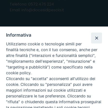
Telefono: 0572 476 224
Email: info@diocesidipescia.it
ORARI E GIORNI DI APERTURA
Informativa
CANCELLERIA Lunedì, Mercoledì, Venerdì, dalle
Utilizziamo cookie o tecnologie simili per
10.00 alle 12.00
finalità tecniche e, con il tuo consenso, anche per
UFFICI ECONOMATO E AMMINISTRAZIONE Lunedì e
altre finalità ("interazioni e funzionalità semplici",
Mercoledì, dalle 10.00 alle 12.30
"miglioramento dell'esperienza", "misurazione" e
"targeting e pubblicità") come specificato nella
UFFICIO BENI CULTURALI Lunedì, Mercoledì,
cookie policy.
Venerdì, dalle 10.00 alle 12.30
Cliccando su "accetta" acconsenti all'utilizzo dei
cookie. Cliccando su "personalizza" puoi avere
maggiori informazioni sui cookie utilizzati e
i nostri social
personalizzare le tue preferenze. Cliccando su
"rifiuta" o chiudendo questa informativa proseguirai
la navigazione installando i soli cookie tecnici.