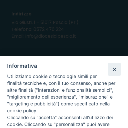
Indirizzo
Via Giusti, 1 – 51017 Pescia (PT)
Telefono: 0572 476 224
Email: info@diocesidipescia.it
ORARI E GIORNI DI APERTURA
Informativa
CANCELLERIA Lunedì, Mercoledì, Venerdì, dalle
Utilizziamo cookie o tecnologie simili per
10.00 alle 12.00
finalità tecniche e, con il tuo consenso, anche per
UFFICI ECONOMATO E AMMINISTRAZIONE Lunedì e
altre finalità ("interazioni e funzionalità semplici",
Mercoledì, dalle 10.00 alle 12.30
"miglioramento dell'esperienza", "misurazione" e
"targeting e pubblicità") come specificato nella
UFFICIO BENI CULTURALI Lunedì, Mercoledì,
cookie policy.
Venerdì, dalle 10.00 alle 12.30
Cliccando su "accetta" acconsenti all'utilizzo dei
cookie. Cliccando su "personalizza" puoi avere