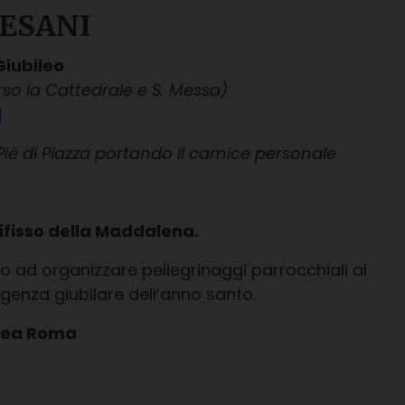
CESANI
iubileo
rso la Cattedrale e S. Messa)
d
Piè di Piazza portando il camice personale
ifisso della Maddalena.
o ad organizzare pellegrinaggi parrocchiali al
lgenza giubilare dell’anno santo.
anea Roma