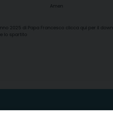
Amen
’Anno 2025
di Papa Francesco
clicca qui per il dow
 e lo spartito