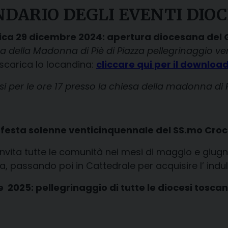
DARIO DEGLI EVENTI DIO
ca 29 dicembre 2024: apertura diocesana del G
esa della Madonna di Piè di Piazza pellegrinaggio ve
scarica lo locandina:
cliccare qui per il downloa
 per le ore 17 presso la chiesa della madonna di 
:
festa solenne venticinquennale del SS.mo Croc
vita tutte le comunità nei mesi di maggio e giugn
a, passando poi in Cattedrale per acquisire l’ indu
re 2025: pellegrinaggio di tutte le diocesi tosc