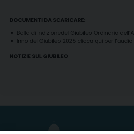
DOCUMENTI DA SCARICARE:
Bolla di indizionedel Giubileo Ordinario dell
Inno del Giubileo 2025 clicca
qui per l’audio
NOTIZIE SUL GIUBILEO