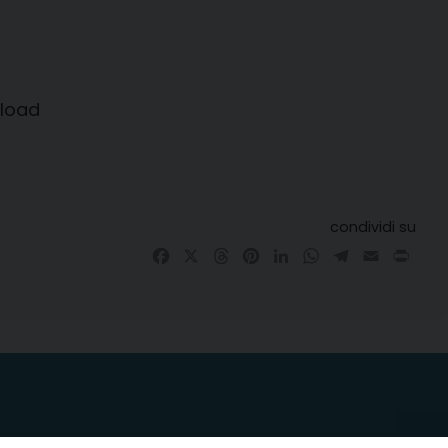
nload
condividi su
Facebook
X
Threads
Pinterest
LinkedIn
WhatsApp
Telegram
Email
Prin