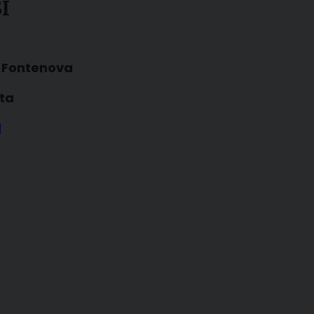
I
a Fontenova
nta
d