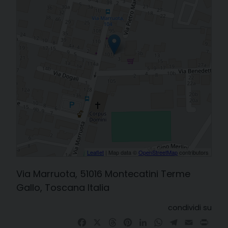
Leaflet
| Map data ©
OpenStreetMap
contributors
Via Marruota, 51016 Montecatini Terme
Gallo, Toscana Italia
condividi su
Facebook
X
Threads
Pinterest
LinkedIn
WhatsApp
Telegram
Email
Prin