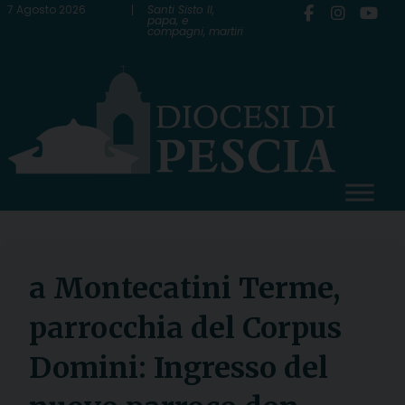
Skip
7 Agosto 2026
Santi Sisto II,
papa, e
compagni, martiri
to
content
a Montecatini Terme,
parrocchia del Corpus
Domini: Ingresso del