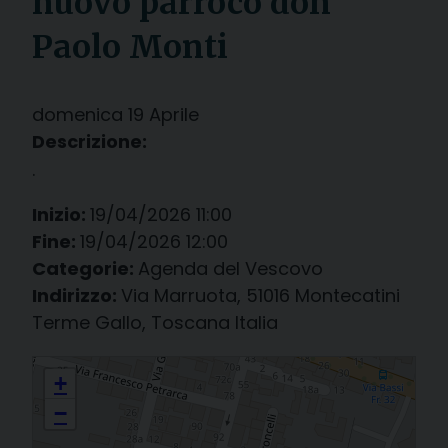
nuovo parroco don
Paolo Monti
domenica
19
Aprile
Descrizione:
.
Inizio:
19/04/2026 11:00
Fine:
19/04/2026 12:00
Categorie:
Agenda del Vescovo
Indirizzo:
Via Marruota, 51016 Montecatini
Terme Gallo, Toscana Italia
a Montecatini Terme, parrocchia del Corpus Domini: Ingresso del
+
nuovo parroco don Paolo Monti
−