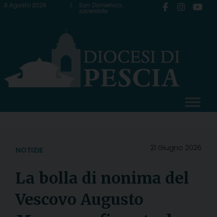
Skip
8 Agosto 2026
San Domenico,
sacerdote
to
content
21 Giugno 2026
NOTIZIE
La bolla di nonima del
Vescovo Augusto