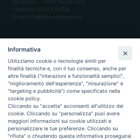
Via Giusti, 1 – 51017 Pescia (PT)
Telefono: 0572 476 224
Email: info@diocesidipescia.it
ORARI E GIORNI DI APERTURA
Informativa
CANCELLERIA Lunedì, Mercoledì, Venerdì, dalle
Utilizziamo cookie o tecnologie simili per
10.00 alle 12.00
finalità tecniche e, con il tuo consenso, anche per
UFFICI ECONOMATO E AMMINISTRAZIONE Lunedì e
altre finalità ("interazioni e funzionalità semplici",
Mercoledì, dalle 10.00 alle 12.30
"miglioramento dell'esperienza", "misurazione" e
"targeting e pubblicità") come specificato nella
UFFICIO BENI CULTURALI Lunedì, Mercoledì,
cookie policy.
Venerdì, dalle 10.00 alle 12.30
Cliccando su "accetta" acconsenti all'utilizzo dei
cookie. Cliccando su "personalizza" puoi avere
maggiori informazioni sui cookie utilizzati e
i nostri social
personalizzare le tue preferenze. Cliccando su
"rifiuta" o chiudendo questa informativa proseguirai