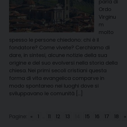
parla di
Ordo
Virginu
m
molto
spesso le persone chiedono: chi è il
fondatore? Come vivete? Cerchiamo di
dare, in sintesi, alcune notizie della sua
origine e del suo evolversi nella storia della
chiesa. Nei primi secoli cristiani questa
forma di vita evangelica comparve in
modo spontaneo nei luoghi dove si
sviluppavano le comunità […]
Pagine:
«
1
...
11
12
13
14
15
16
17
18
»