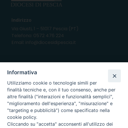
Indirizzo
Via Giusti, 1 – 51017 Pescia (PT)
Telefono: 0572 476 224
Email: info@diocesidipescia.it
ORARI E GIORNI DI APERTURA
Informativa
CANCELLERIA Lunedì, Mercoledì, Venerdì, dalle
Utilizziamo cookie o tecnologie simili per
10.00 alle 12.00
finalità tecniche e, con il tuo consenso, anche per
UFFICI ECONOMATO E AMMINISTRAZIONE Lunedì e
altre finalità ("interazioni e funzionalità semplici",
Mercoledì, dalle 10.00 alle 12.30
"miglioramento dell'esperienza", "misurazione" e
"targeting e pubblicità") come specificato nella
UFFICIO BENI CULTURALI Lunedì, Mercoledì,
cookie policy.
Venerdì, dalle 10.00 alle 12.30
Cliccando su "accetta" acconsenti all'utilizzo dei