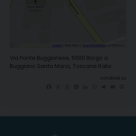
Leaflet
| Map data ©
OpenStreetMap
contributors
Via Ponte Buggianese, 51001 Borgo a
Buggiano Santa Maria, Toscana Italia
condividi su
Facebook
X
Threads
Pinterest
LinkedIn
WhatsApp
Telegram
Email
Prin