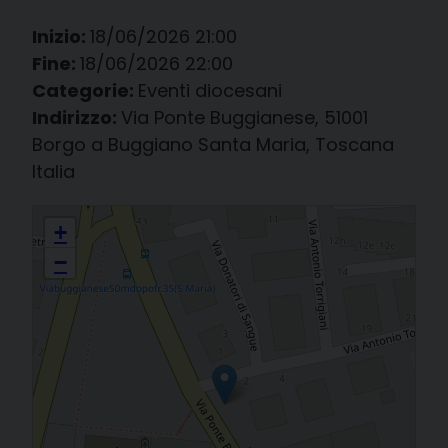
Inizio:
18/06/2026 21:00
Fine:
18/06/2026 22:00
Categorie:
Eventi diocesani
Indirizzo:
Via Ponte Buggianese, 51001
Borgo a Buggiano Santa Maria, Toscana
Italia
Cammino diocesano per il riconoscimento delle Virtù Eroiche della
+
Serva di Dio Daniela Benedetti Spadoni ⸻
−