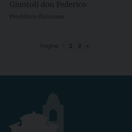
Giuntoli don Federico
Presbitero diocesano
Pagine:
1
2
3
»