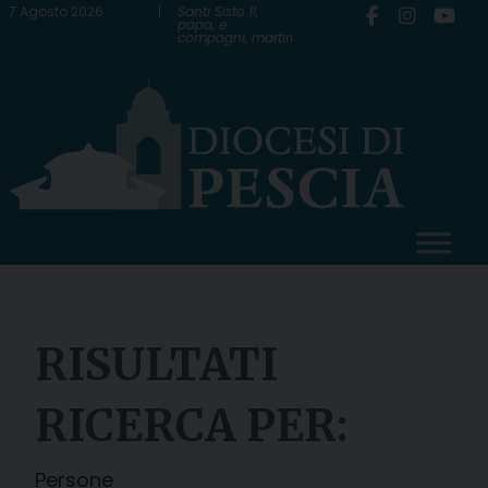
Skip
7 Agosto 2026
Santi Sisto II,
papa, e
compagni, martiri
to
content